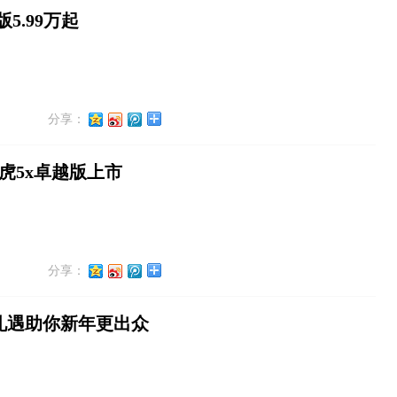
5.99万起
分享：
瑞虎5x卓越版上市
分享：
重礼遇助你新年更出众