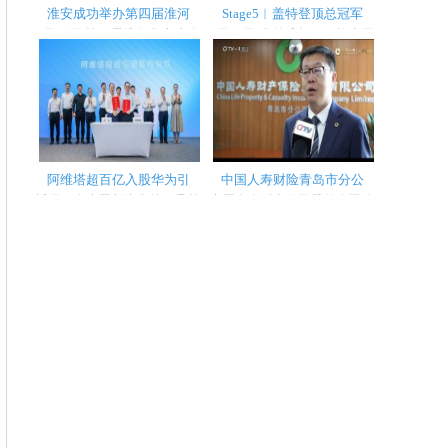
淮安成功举办第四届淮河
Stage5︱盖特登顶总冠军
5月22日,第四届淮河华商大会
8月31日,喜德盛杯2024第十五
正式开幕,近200位知名侨领华
届环海南岛国际公路自行车赛
商代表出...
第五赛段...
阿维塔超百亿入股华为引
中国人寿财险青岛市分公
近日，有中国新豪华第一品牌
中国人寿财产保险股份有限公
之称阿维塔可谓大事连连，首
司青岛市分公司自成立以来,始
先以115...
终秉承...