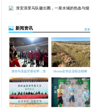
淮安浪里马队徽出圈，一座水城的热血与烟
火气
新闻资讯
更多
浪你马淮超开赛在即，淮
Honda在华企业联合植树
绿茵场上的角逐蓄势待发当淮
2025年，Honda在华企业联合植
安区队的球员 在训练场上刻苦
树造林工程第四期项目新增
备战时...
1,000亩新...