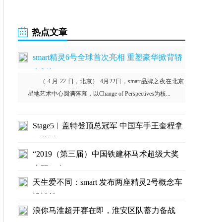
热点文章
smart精灵6号全球首次亮相 重塑豪华掀背轿
车新标
（ 4 月 22 日，北京） 4月22日，smart品牌之夜在北京
星地艺术中心圆满落幕，以Change of Perspectives为核...
Stage5︱盖特登顶总冠军 中国车手王奎程拿
下蓝衫
“2019（第三届）中国铁建杯马术超级大奖
赛暨马上
天生爱不同：smart 发布两座精灵2号概念车
设计前
浪你马淮超开赛在即，淮安区队蓄力备战