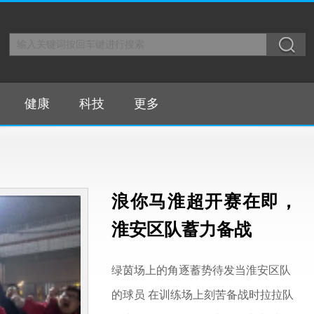
健康
科技
更多
浪你马淮超开赛在即，
淮安区队蓄力备战
绿茵场上的角逐蓄势待发当淮安区队
的球员 在训练场上刻苦备战时拉拉队