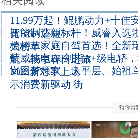
相关阅读
11.99万起！鲲鹏动力+十
智能制造新标杆！威睿入选
比BBA还狠
植树节家庭自驾首选！全新瑞虎
大榜单
荣威纯电D6剑指A+级电轿，
航，畅享春日之旅
岚图梦想家、大平层、始祖鸟
M03新对手上场！
示消费新驱动 街
猜你喜